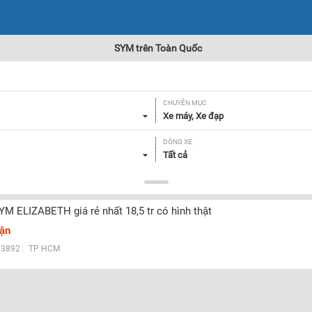
SYM trên Toàn Quốc
CHUYÊN MỤC
Xe máy, Xe đạp
DÒNG XE
Tất cả
GIÁ
Tất cả
YM ELIZABETH giá rẻ nhất 18,5 tr có hình thật
uận
Lọc
3892
TP HCM