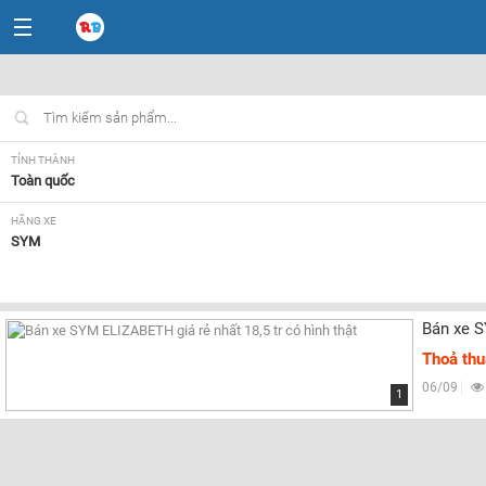
TỈNH THÀNH
Toàn quốc
HÃNG XE
SYM
NHU CẦU
Tất cả
Bán xe S
Thoả th
06/09
1