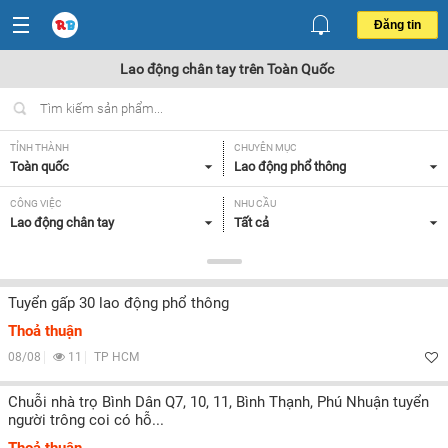
Đăng tin
Lao động chân tay trên Toàn Quốc
TỈNH THÀNH
CHUYÊN MỤC
Toàn quốc
Lao động phổ thông
CÔNG VIỆC
NHU CẦU
Lao động chân tay
Tất cả
LOẠI HÌNH
Tất cả
Tuyển gấp 30 lao động phổ thông
Thoả thuận
Lọc
08/08
11
TP HCM
Chuỗi nhà trọ Bình Dân Q7, 10, 11, Bình Thạnh, Phú Nhuận tuyển
người trông coi có hỗ...