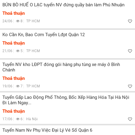
BÚN BÒ HUẾ O LẠC tuyển NV đứng quầy bán làm Phú Nhuận
Thoả thuận
24/06
8
TP HCM
Ko Cần Kn, Bao Cơm Tuyển Lđpt Quận 12
Thoả thuận
21/06
5
TP HCM
Tuyển NV kho LĐPT đóng gói hàng phụ tùng xe máy ở Bình
Chánh
Thoả thuận
19/06
7
TP HCM
Tuyển Gấp Lao Động Phổ Thông, Bốc Xếp Hàng Hóa Tại Hà Nội
Đi Làm Ngay...
Thoả thuận
17/06
6
Hà Nội
Tuyển Nam Nv Phụ Việc Đại Lý Vé Số Quận 6