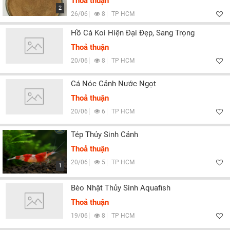
Thoả thuận
2
26/06
8
TP HCM
Hồ Cá Koi Hiện Đại Đẹp, Sang Trọng
Thoả thuận
20/06
8
TP HCM
Cá Nóc Cảnh Nước Ngọt
Thoả thuận
20/06
6
TP HCM
Tép Thủy Sinh Cảnh
Thoả thuận
20/06
5
TP HCM
1
Bèo Nhật Thủy Sinh Aquafish
Thoả thuận
19/06
8
TP HCM