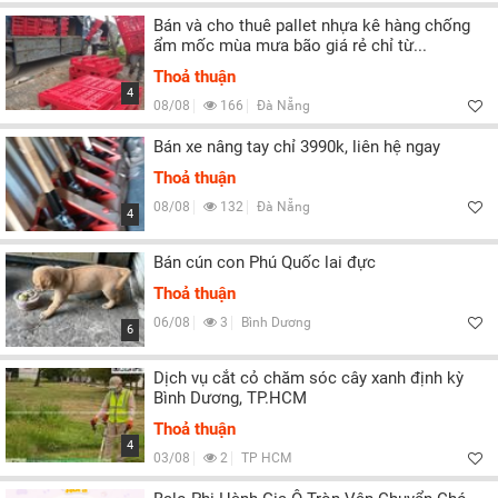
Bán và cho thuê pallet nhựa kê hàng chống
ẩm mốc mùa mưa bão giá rẻ chỉ từ...
Thoả thuận
4
08/08
166
Đà Nẵng
Bán xe nâng tay chỉ 3990k, liên hệ ngay
Thoả thuận
08/08
132
Đà Nẵng
4
Bán cún con Phú Quốc lai đực
Thoả thuận
06/08
3
Bình Dương
6
Dịch vụ cắt cỏ chăm sóc cây xanh định kỳ
Bình Dương, TP.HCM
Thoả thuận
4
03/08
2
TP HCM