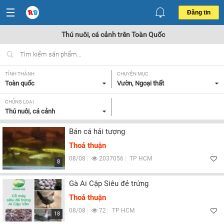
Đăng tin
Thú nuôi, cá cảnh trên Toàn Quốc
TỈNH THÀNH
CHUYÊN MỤC
Toàn quốc
Vườn, Ngoại thất
CHỦNG LOẠI
Thú nuôi, cá cảnh
Bán cá hải tượng
Thoả thuận
08/08
2037056
TP HCM
8
Gà Ai Cập Siêu đẻ trứng
Thoả thuận
08/08
72
TP HCM
18