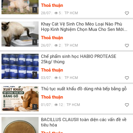
Thoả thuận
1
28/07
5
TP HCM
Khay Cát Vệ Sinh Cho Mèo Loại Nào Phù
Hợp Kinh Nghiệm Chọn Mua Cho Sen Mới...
Thoả thuận
1
26/07
2
TP HCM
Chế phẩm sinh học HABIO PROTEASE
25kg/ thùng
Thoả thuận
1
03/07
6
TP HCM
Thủ tục xuất khẩu đồ dùng nhà bếp bằng gỗ
Thoả thuận
01/07
12
TP HCM
1
BACILLUS CLAUSII toàn diện các vấn đề về
tiêu hóa