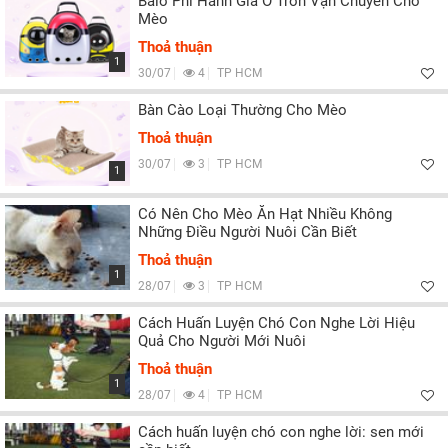
Balo Phi Hành Gia Ô Tròn Vận Chuyển Chó
Mèo
Thoả thuận
1
30/07
4
TP HCM
Bàn Cào Loại Thường Cho Mèo
Thoả thuận
30/07
3
TP HCM
1
Có Nên Cho Mèo Ăn Hạt Nhiều Không
Những Điều Người Nuôi Cần Biết
Thoả thuận
1
28/07
3
TP HCM
Cách Huấn Luyện Chó Con Nghe Lời Hiệu
Quả Cho Người Mới Nuôi
Thoả thuận
1
28/07
4
TP HCM
Cách huấn luyện chó con nghe lời: sen mới