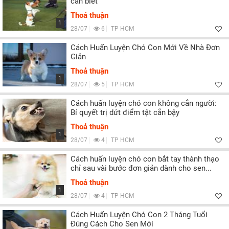
cần biết
Thoả thuận
1
28/07
6
TP HCM
Cách Huấn Luyện Chó Con Mới Về Nhà Đơn
Giản
Thoả thuận
1
28/07
5
TP HCM
Cách huấn luyện chó con không cắn người:
Bí quyết trị dứt điểm tật cắn bậy
Thoả thuận
1
28/07
4
TP HCM
Cách huấn luyện chó con bắt tay thành thạo
chỉ sau vài bước đơn giản dành cho sen...
Thoả thuận
1
28/07
4
TP HCM
Cách Huấn Luyện Chó Con 2 Tháng Tuổi
Đúng Cách Cho Sen Mới