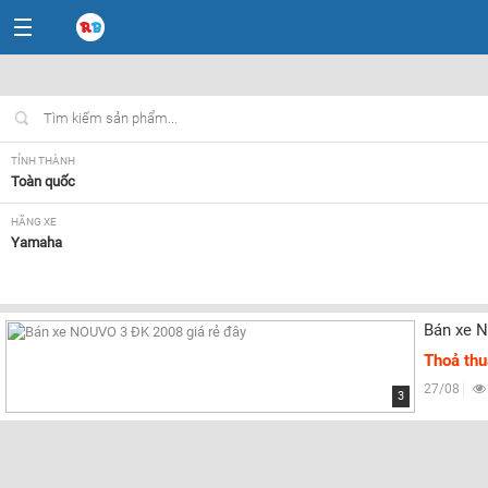
TỈNH THÀNH
Toàn quốc
HÃNG XE
Yamaha
NHU CẦU
Tất cả
Bán xe N
Thoả th
27/08
3