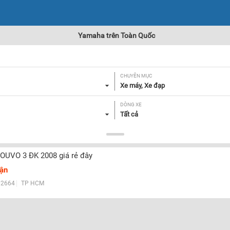
Yamaha trên Toàn Quốc
CHUYÊN MỤC
Xe máy, Xe đạp
DÒNG XE
Tất cả
GIÁ
Tất cả
OUVO 3 ĐK 2008 giá rẻ đây
uận
Lọc
2664
TP HCM