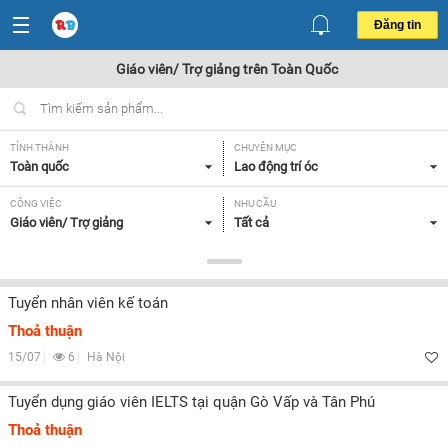
Đăng tin
Giáo viên/ Trợ giảng trên Toàn Quốc
TỈNH THÀNH
CHUYÊN MỤC
Toàn quốc
Lao động trí óc
CÔNG VIỆC
NHU CẦU
Giáo viên/ Trợ giảng
Tất cả
LOẠI HÌNH
Tất cả
Tuyển nhân viên kế toán
Thoả thuận
Lọc
15/07
6
Hà Nội
Tuyển dụng giáo viên IELTS tại quận Gò Vấp và Tân Phú
Thoả thuận