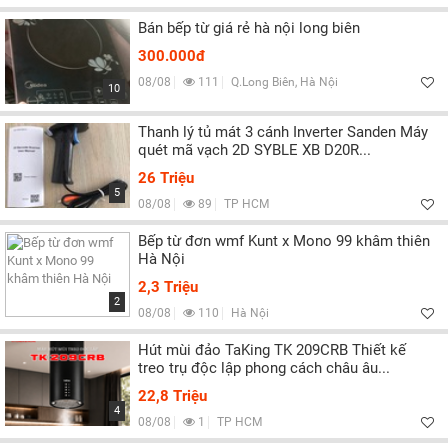
Bán bếp từ giá rẻ hà nội long biên
300.000đ
08/08
111
Q.Long Biên, Hà Nội
10
Thanh lý tủ mát 3 cánh Inverter Sanden Máy
quét mã vạch 2D SYBLE XB D20R...
26 Triệu
5
08/08
89
TP HCM
Bếp từ đơn wmf Kunt x Mono 99 khâm thiên
Hà Nội
2,3 Triệu
2
08/08
110
Hà Nội
Hút mùi đảo TaKing TK 209CRB Thiết kế
treo trụ độc lập phong cách châu âu...
22,8 Triệu
4
08/08
1
TP HCM