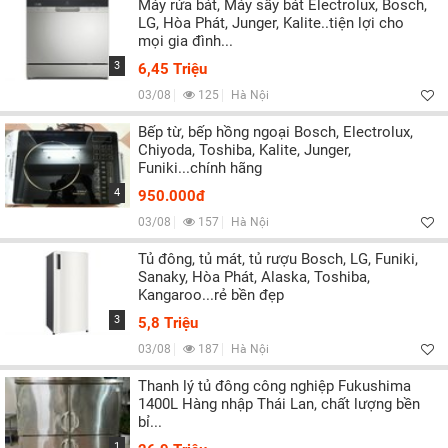
Máy rửa bát, Máy sấy bát Electrolux, Bosch,
LG, Hòa Phát, Junger, Kalite..tiện lợi cho
mọi gia đình...
3
6,45 Triệu
03/08
125
Hà Nội
Bếp từ, bếp hồng ngoại Bosch, Electrolux,
Chiyoda, Toshiba, Kalite, Junger,
Funiki...chính hãng
4
950.000đ
03/08
157
Hà Nội
Tủ đông, tủ mát, tủ rượu Bosch, LG, Funiki,
Sanaky, Hòa Phát, Alaska, Toshiba,
Kangaroo...rẻ bền đẹp
3
5,8 Triệu
03/08
187
Hà Nội
Thanh lý tủ đông công nghiệp Fukushima
1400L Hàng nhập Thái Lan, chất lượng bền
bỉ...
1