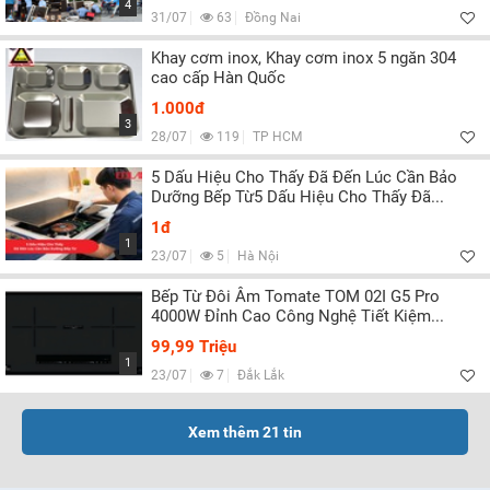
4
31/07
63
Đồng Nai
Khay cơm inox, Khay cơm inox 5 ngăn 304
cao cấp Hàn Quốc
1.000đ
3
28/07
119
TP HCM
5 Dấu Hiệu Cho Thấy Đã Đến Lúc Cần Bảo
Dưỡng Bếp Từ5 Dấu Hiệu Cho Thấy Đã...
1đ
1
23/07
5
Hà Nội
Bếp Từ Đôi Âm Tomate TOM 02I G5 Pro
4000W Đỉnh Cao Công Nghệ Tiết Kiệm...
99,99 Triệu
1
23/07
7
Đắk Lắk
Xem thêm
21
tin