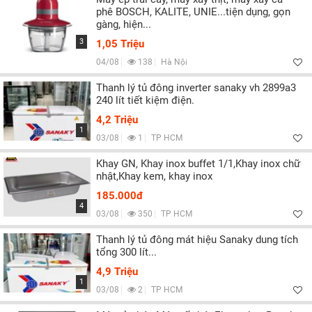
phê BOSCH, KALITE, UNIE...tiện dụng, gọn
gàng, hiện...
3
1,05 Triệu
04/08
138
Hà Nội
Thanh lý tủ đông inverter sanaky vh 2899a3
240 lít tiết kiệm điện.
4,2 Triệu
1
03/08
1
TP HCM
Khay GN, Khay inox buffet 1/1,Khay inox chữ
nhật,Khay kem, khay inox
185.000đ
4
03/08
350
TP HCM
Thanh lý tủ đông mát hiệu Sanaky dung tích
tổng 300 lít...
4,9 Triệu
1
03/08
2
TP HCM