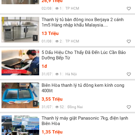
26,9 Triệu
02/08
1
TP HCM
Thanh lý tủ bàn đông inox Berjaya 2 cánh
1m5 Hàng nhập khẩu Malaysia....
13 Triệu
1
01/08
2
TP HCM
5 Dấu Hiệu Cho Thấy Đã Đến Lúc Cần Bảo
Dưỡng Bếp Từ
1đ
1
31/07
1
Hà Nội
Biên Hòa thanh lý tủ đông kem kính cong
400lit
3,55 Triệu
3
31/07
52
Đồng Nai
Thanh lý máy giặt Panasonic 7kg, điện lạnh
Biên Hòa
1,35 Triệu