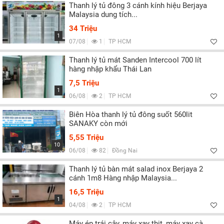
Thanh lý tủ đông 3 cánh kính hiệu Berjaya
Malaysia dung tích...
34 Triệu
1
07/08
1
TP HCM
Thanh lý tủ mát Sanden Intercool 700 lít
hàng nhập khẩu Thái Lan
7,5 Triệu
1
06/08
2
TP HCM
Biên Hòa thanh lý tủ đông suốt 560lit
SANAKY còn mới
5,55 Triệu
10
06/08
82
Đồng Nai
Thanh lý tủ bàn mát salad inox Berjaya 2
cánh 1m8 Hàng nhập Malaysia...
16,5 Triệu
1
04/08
2
TP HCM
Máy ép trái cây, máy xay thịt, máy xay cà