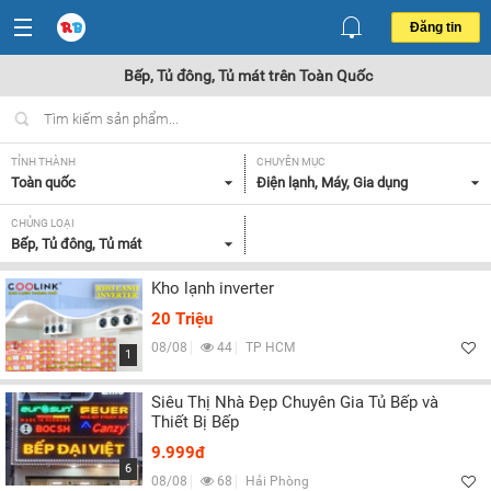
Đăng tin
Bếp, Tủ đông, Tủ mát trên Toàn Quốc
TỈNH THÀNH
CHUYÊN MỤC
Toàn quốc
Điện lạnh, Máy, Gia dụng
CHỦNG LOẠI
Bếp, Tủ đông, Tủ mát
Kho lạnh inverter
20 Triệu
08/08
44
TP HCM
1
Siêu Thị Nhà Đẹp Chuyên Gia Tủ Bếp và
Thiết Bị Bếp
9.999đ
6
08/08
68
Hải Phòng