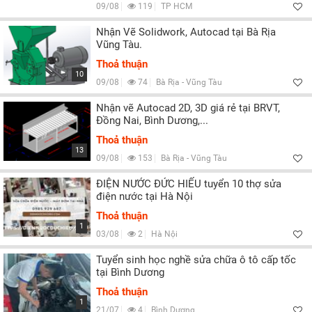
09/08
119
TP HCM
Nhận Vẽ Solidwork, Autocad tại Bà Rịa
Vũng Tàu.
Thoả thuận
10
09/08
74
Bà Rịa - Vũng Tàu
Nhận vẽ Autocad 2D, 3D giá rẻ tại BRVT,
Đồng Nai, Bình Dương,...
Thoả thuận
13
09/08
153
Bà Rịa - Vũng Tàu
ĐIỆN NƯỚC ĐỨC HIẾU tuyển 10 thợ sửa
điện nước tại Hà Nội
Thoả thuận
1
03/08
2
Hà Nội
Tuyển sinh học nghề sửa chữa ô tô cấp tốc
tại Bình Dương
Thoả thuận
1
21/07
4
Bình Dương