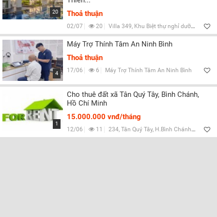
Thiên...
20
Thoả thuận
02/07
20
Villa 349, Khu Biệt thự nghỉ dưỡng cao cấp Premier Village Da Nang Resort, 99 Đường Võ Nguyên Giáp, Phường Ngũ Hành Sơn, Thành phố Đà Nẵng, Việt Nam
Máy Trợ Thính Tâm An Ninh Bình
Thoả thuận
17/06
6
Máy Trợ Thính Tâm An Ninh Bình
4
Cho thuê đất xã Tân Quý Tây, Bình Chánh,
Hồ Chí Minh
15.000.000 vnđ/tháng
1
12/06
11
234, Tân Quý Tây, H.Bình Chánh, TP HCM