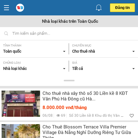
Đăng tin
Nhà loại khác trên Toàn Quốc
TỈNH THÀNH
CHUYÊN MỤC
Toàn quốc
Cho thuê nhà
CHỦNG LOẠI
GIÁ
Nhà loại khác
Tất cả
TIỆN ÍCH
Tất cả
Cho thuê nhà xây thô số 30 Liền kề 8 KĐT
Văn Phú Hà Đông cũ Hà...
Lọc
8.000.000 vnđ/tháng
1
06/08
69
Số 30 Liền kề 8 Khu đô thị Văn Phú, Phúc La, Q.Hà Đông, Hà Nội
Cho Thuê Blossom Terrace Villa Premier
Village Đà Nẵng Nghỉ Dưỡng Riêng Tư Giữa