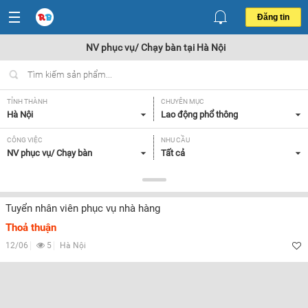
Đăng tin
NV phục vụ/ Chạy bàn tại Hà Nội
TỈNH THÀNH
CHUYÊN MỤC
Hà Nội
Lao động phổ thông
CÔNG VIỆC
NHU CẦU
NV phục vụ/ Chạy bàn
Tất cả
LOẠI HÌNH
Tất cả
Tuyển nhân viên phục vụ nhà hàng
Thoả thuận
Lọc
12/06
5
Hà Nội