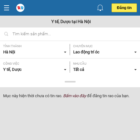
Đăng tin
Y tế, Dược tại Hà Nội
TỈNH THÀNH
CHUYÊN MỤC
Hà Nội
Lao động trí óc
CÔNG VIỆC
NHU CẦU
Y tế, Dược
Tất cả
LOẠI HÌNH
Tất cả
Mục này hiện thời chưa có tin rao.
Bấm vào đây
để đăng tin rao của bạn.
Lọc