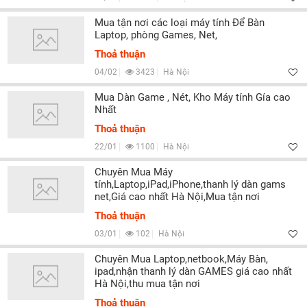
Mua tận nơi các loại máy tính Để Bàn
Laptop, phòng Games, Net,
Thoả thuận
04/02
3423
Hà Nội
Mua Dàn Game , Nét, Kho Máy tính Gía cao
Nhất
Thoả thuận
22/01
1100
Hà Nội
Chuyên Mua Máy
tính,Laptop,iPad,iPhone,thanh lý dàn gams
net,Giá cao nhất Hà Nội,Mua tận nơi
Thoả thuận
03/01
102
Hà Nội
Chuyên Mua Laptop,netbook,Máy Bàn,
ipad,nhận thanh lý dàn GAMES giá cao nhất
Hà Nội,thu mua tận nơi
Thoả thuận