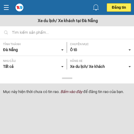
Đăng tin
Xe du lịch/ Xe khách tại Đà Nẵng
TỈNH THÀNH
CHUYÊN MỤC
Đà Nẵng
Ô tô
NHU CẦU
HÃNG XE
Tất cả
Xe du lịch/ Xe khách
DÒNG XE
NĂM SẢN XUẤT
Tất cả
Tất cả
Mục này hiện thời chưa có tin rao.
Bấm vào đây
để đăng tin rao của bạn.
GIÁ XE
XUẤT XỨ
Tất cả
Tất cả
HỘP SỐ
Tất cả