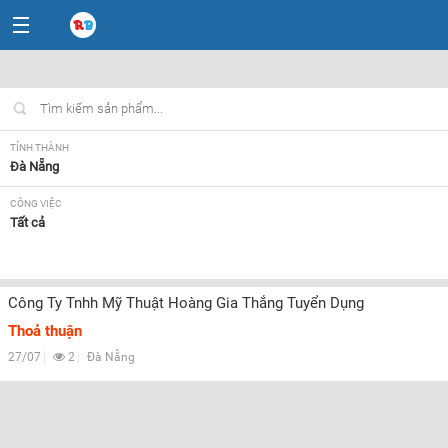
TỈNH THÀNH
Đà Nẵng
CÔNG VIỆC
Tất cả
LOẠI HÌNH
Tất cả
Công Ty Tnhh Mỹ Thuật Hoàng Gia Thắng Tuyển Dụng
Thoả thuận
27/07
2
Đà Nẵng