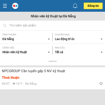
Đăng tin
Nhân viên kỹ thuật tại Đà Nẵng
TỈNH THÀNH
CHUYÊN MỤC
Đà Nẵng
Lao động trí óc
CÔNG VIỆC
NHU CẦU
Nhân viên kỹ thuật
Tất cả
LOẠI HÌNH
Tất cả
NPCGROUP Cần tuyển gấp 5 NV kỹ thuật
Thoả thuận
Lọc
06/07
1671
Đà Nẵng