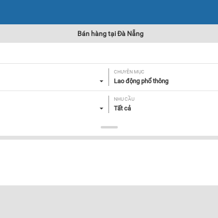
Bán hàng tại Đà Nẵng
CHUYÊN MỤC
Lao động phổ thông
NHU CẦU
Tất cả
Lọc