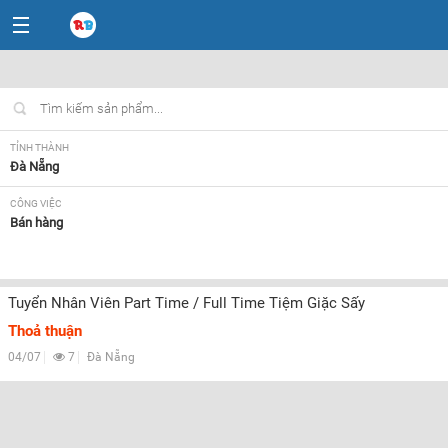
TỈNH THÀNH
Đà Nẵng
CÔNG VIỆC
Bán hàng
LOẠI HÌNH
Tất cả
Tuyển Nhân Viên Part Time / Full Time Tiệm Giặc Sấy
Thoả thuận
04/07
7
Đà Nẵng