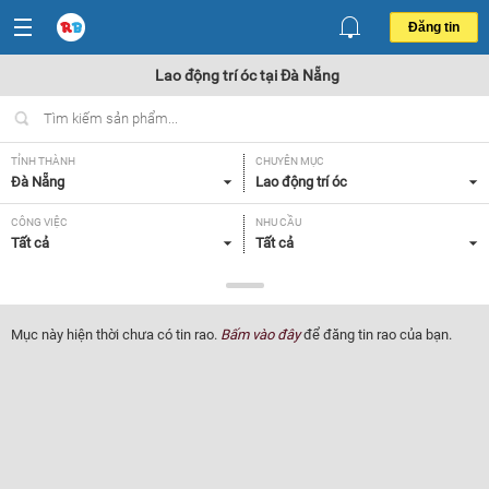
Đăng tin
Lao động trí óc tại Đà Nẵng
TỈNH THÀNH
CHUYÊN MỤC
Đà Nẵng
Lao động trí óc
CÔNG VIỆC
NHU CẦU
Tất cả
Tất cả
LOẠI HÌNH
Tất cả
Mục này hiện thời chưa có tin rao.
Bấm vào đây
để đăng tin rao của bạn.
Lọc