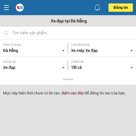
Đăng tin
Xe đạp tại Đà Nẵng
TỈNH THÀNH
CHUYÊN MỤC
Đà Nẵng
Xe máy, Xe đạp
HÃNG XE
DÒNG XE
Xe đạp
Tất cả
NHU CẦU
GIÁ
Tất cả
Tất cả
Mục này hiện thời chưa có tin rao.
Bấm vào đây
để đăng tin rao của bạn.
Lọc