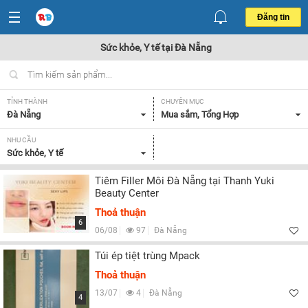
Đăng tin
Sức khỏe, Y tế tại Đà Nẵng
TỈNH THÀNH
CHUYÊN MỤC
Đà Nẵng
Mua sắm, Tổng Hợp
NHU CẦU
Sức khỏe, Y tế
Tiêm Filler Môi Đà Nẵng tại Thanh Yuki
Beauty Center
Thoả thuận
6
06/08
97
Đà Nẵng
Túi ép tiệt trùng Mpack
Thoả thuận
13/07
4
Đà Nẵng
4