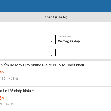
Khác tại Hà Nội
CHUYÊN MỤC
Xe máy, Xe đạp
hiểm Xe Máy Ô tô online Giá rẻ BH ô tô Chiết khấu...
uận
182
Hà Nội
a Ln125 nhập khẩu Ý
uận
3
Hà Nội