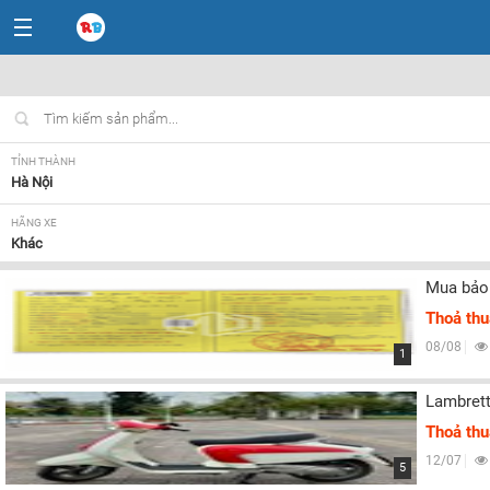
TỈNH THÀNH
Hà Nội
HÃNG XE
Khác
Mua bảo 
Thoả th
08/08
1
Lambrett
Thoả th
12/07
5