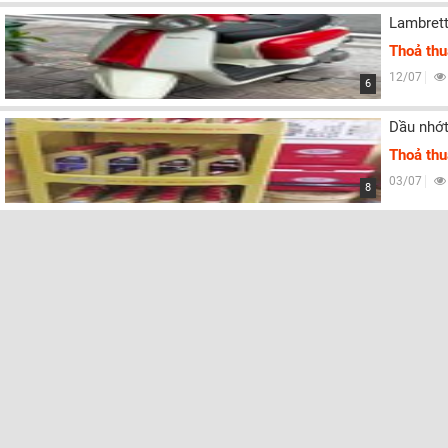
Lambret
Thoả th
12/07
6
Dầu nhớt
Thoả th
03/07
8