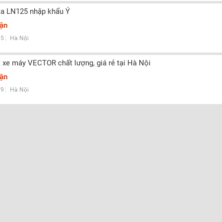
ta LN125 nhập khẩu Ý
uận
5
Hà Nội
 xe máy VECTOR chất lượng, giá rẻ tại Hà Nội
uận
9
Hà Nội