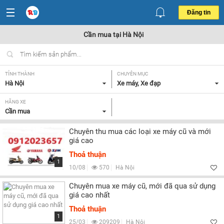
Đăng tin
Cần mua tại Hà Nội
TỈNH THÀNH
CHUYÊN MỤC
Hà Nội
Xe máy, Xe đạp
HÃNG XE
Cần mua
Chuyên thu mua các loại xe máy cũ và mới
giá cao
Thoả thuận
1
10/08
570
Hà Nội
Chuyên mua xe máy cũ, mới đã qua sử dụng
giá cao nhất
Thoả thuận
1
25/03
209209
Hà Nội