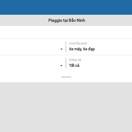
Piaggio tại Bắc Ninh
CHUYÊN MỤC
Xe máy, Xe đạp
DÒNG XE
Tất cả
GIÁ
Tất cả
Lọc