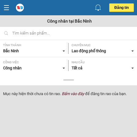
Đăng tin
Công nhân tại Bắc Ninh
TỈNH THÀNH
CHUYÊN MỤC
Bắc Ninh
Lao động phổ thông
CÔNG VIỆC
NHU CẦU
Công nhân
Tất cả
LOẠI HÌNH
Tất cả
Mục này hiện thời chưa có tin rao.
Bấm vào đây
để đăng tin rao của bạn.
Lọc