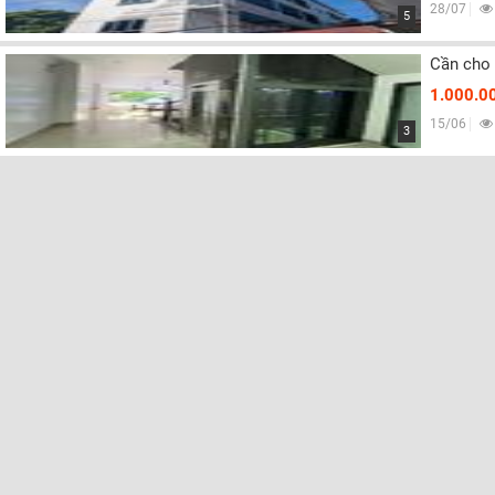
28/07
5
Cần cho 
1.000.0
15/06
3