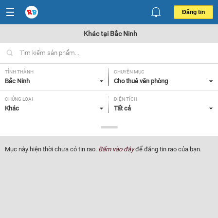
Đăng tin
Khác tại Bắc Ninh
TỈNH THÀNH
CHUYÊN MỤC
Bắc Ninh
Cho thuê văn phòng
CHỦNG LOẠI
DIỆN TÍCH
Khác
Tất cả
TIỆN ÍCH VÀ TRANG THIẾT BỊ
Tất cả
Mục này hiện thời chưa có tin rao.
Bấm vào đây
để đăng tin rao của bạn.
Lọc