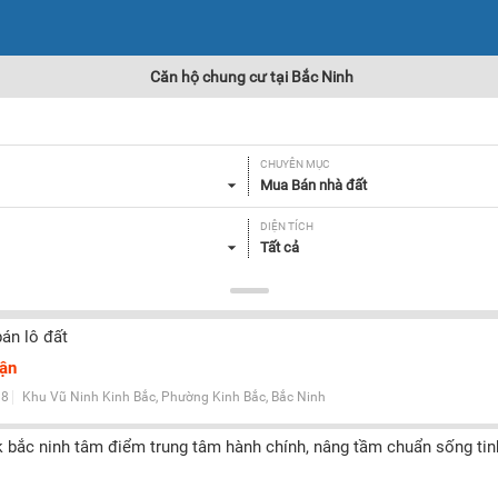
Căn hộ chung cư tại Bắc Ninh
CHUYÊN MỤC
Mua Bán nhà đất
DIỆN TÍCH
Tất cả
SỐ PHÒNG NGỦ
Tất cả
bán lô đất
HƯỚNG CỬA CHÍNH
uận
Tất cả
8
Khu Vũ Ninh Kinh Bắc, Phường Kinh Bắc, Bắc Ninh
GIẤY TỜ PHÁP LÝ
Tất cả
k bắc ninh tâm điểm trung tâm hành chính, nâng tầm chuẩn sống tinh