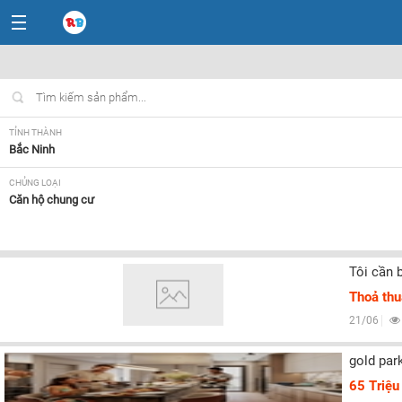
TỈNH THÀNH
Bắc Ninh
CHỦNG LOẠI
Căn hộ chung cư
MỨC GIÁ
Tất cả
Tôi cần 
CĂN GÓC/ CĂN THƯỜNG
Thoả th
Tất cả
21/06
HƯỚNG BAN CÔNG
Tất cả
gold par
65 Triệu