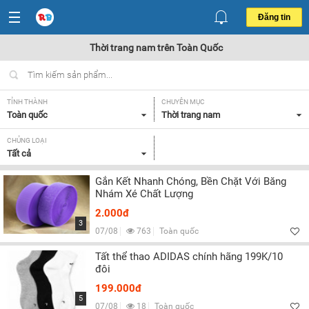
Đăng tin
Thời trang nam trên Toàn Quốc
TỈNH THÀNH
CHUYÊN MỤC
Toàn quốc
Thời trang nam
CHỦNG LOẠI
Tất cả
Gắn Kết Nhanh Chóng, Bền Chặt Với Băng
Nhám Xé Chất Lượng
2.000đ
3
07/08
763
Toàn quốc
Tất thể thao ADIDAS chính hãng 199K/10
đôi
199.000đ
5
07/08
18
Toàn quốc