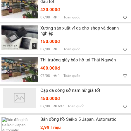
đâu tốt
420.000đ
1
07/08
1
Toàn quốc
Xưởng sản xuất ví da cho shop và doanh
nghiệp
150.000đ
9
07/08
1
Toàn quốc
Thị trường giày bảo hộ tại Thái Nguyên
400.000đ
07/08
1
Toàn quốc
1
Cặp da công sở nam nữ giá tốt
450.000đ
07/08
697
Toàn quốc
Bán đồng hồ Seiko 5 Japan. Automatic.
2,99 Triệu