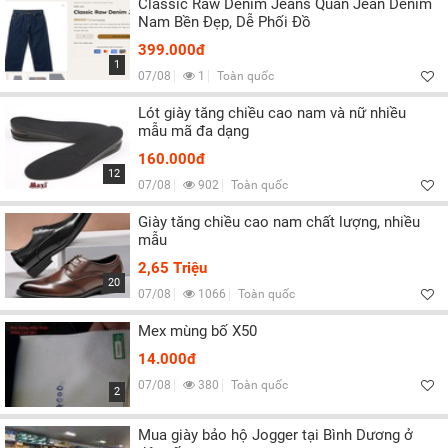
Classic Raw Denim Jeans Quần Jean Denim
Nam Bền Đẹp, Dễ Phối Đồ
399.000đ
1
07/08
1
Toàn quốc
Lót giày tăng chiều cao nam và nữ nhiều
mẫu mã đa dạng
160.000đ
12
07/08
902
Toàn quốc
Giày tăng chiều cao nam chất lượng, nhiều
mẫu
2,65 Triệu
20
07/08
1066
Toàn quốc
Mex mùng bố X50
14.000đ
07/08
380
Toàn quốc
2
Mua giày bảo hộ Jogger tại Bình Dương ở