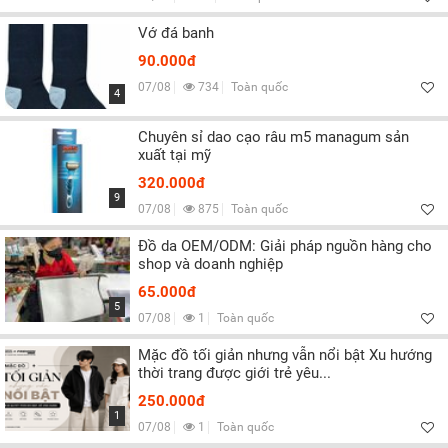
Vớ đá banh
90.000đ
07/08
734
Toàn quốc
4
Chuyên sỉ dao cạo râu m5 managum sản
xuất tại mỹ
320.000đ
9
07/08
875
Toàn quốc
Đồ da OEM/ODM: Giải pháp nguồn hàng cho
shop và doanh nghiệp
65.000đ
5
07/08
1
Toàn quốc
Mặc đồ tối giản nhưng vẫn nổi bật Xu hướng
thời trang được giới trẻ yêu...
250.000đ
1
07/08
1
Toàn quốc