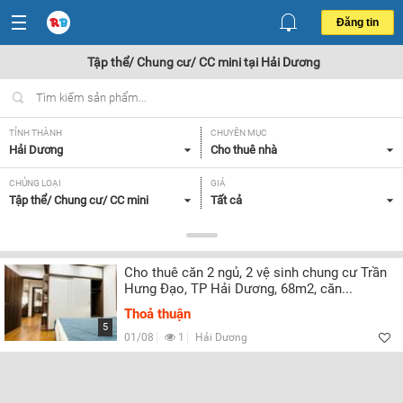
Đăng tin
Tập thể/ Chung cư/ CC mini tại Hải Dương
TỈNH THÀNH
CHUYÊN MỤC
Hải Dương
Cho thuê nhà
CHỦNG LOẠI
GIÁ
Tập thể/ Chung cư/ CC mini
Tất cả
DIỆN TÍCH
SỐ PHÒNG NGỦ
Tất cả
Tất cả
Cho thuê căn 2 ngủ, 2 vệ sinh chung cư Trần
TIỆN ÍCH
Hưng Đạo, TP Hải Dương, 68m2, căn...
Tất cả
Thoả thuận
5
01/08
1
Hải Dương
Lọc