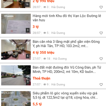
2 tỷ 990 triệu
16
28/07
3
Hải Dương
Hàng mới tinh Khu đô thị Vạn Lộc Đường lê
văn hưu
3 tỷ
3
28/07
5
Hải Dương
Bán căn nhà 3 tầng mặt phố gần viện Đông
Y, ph Hải Tân, TP HD, 103.2m2, mt...
4 tỷ 350 triệu
6
27/07
18
Hải Dương
Bán đất mặt đường đôi Vũ Công Đán, ph Tứ
Minh, TP HD, 200m2, mt 10m, KD buôn...
Thoả thuận
3
27/07
9
Hải Dương
Siêu phẩm lô góc vòng xuyến siêu vip giá
5,5 tỷ, dt 122,5m2 tại ql18, cộng hòa, chí...
5,5 tỷ