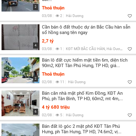
2
Thoả thuận
03/08
2
Hải Dương
Cần bán ô đất thuộc dự án Bắc Cầu hàn sẵn
sổ hồng sang tên ngay
2,7 tỷ
4
03/08
1
KĐT MỚI BẮC CẦU HÀN, Hải Dương
Bán lô đất cực hiếm mặt tiền 6m, diện tích
90m2, KĐT Tân Phú Hưng, TP HD, giá...
Thoả thuận
2
02/08
11
Hải Dương
Bán căn nhà mặt phố Kim Đồng, KĐT An
Phú, ph Tân Bình, TP HD, 60m2, mt 4m,...
4 tỷ 680 triệu
6
02/08
5
Hải Dương
Bán đất lô góc 2 mặt phố KĐT Tân Phú
Hưng, ph Tân Hưng, TP HD, 74.6m2, vị...