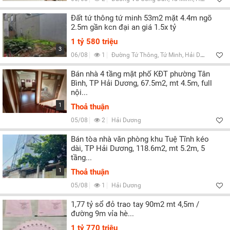
Đất tứ thông tứ minh 53m2 mặt 4.4m ngõ
2.5m gần kcn đại an giá 1.5x tỷ
1 tỷ 580 triệu
3
06/08
1
Đường Tứ Thông, Tứ Minh, Hải Dương
Bán nhà 4 tầng mặt phố KĐT phường Tân
Bình, TP Hải Dương, 67.5m2, mt 4.5m, full
nội...
1
Thoả thuận
05/08
2
Hải Dương
Bán tòa nhà văn phòng khu Tuệ Tĩnh kéo
dài, TP Hải Dương, 118.6m2, mt 5.2m, 5
tầng...
1
Thoả thuận
05/08
1
Hải Dương
1,77 tỷ sổ đỏ trao tay 90m2 mt 4,5m /
đường 9m vỉa hè...
1 tỷ 770 triệu