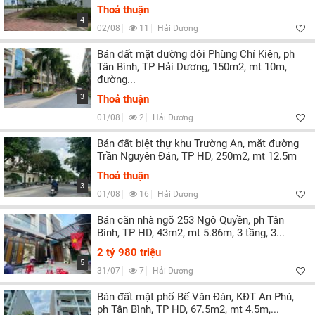
Thoả thuận
4
02/08
11
Hải Dương
Bán đất mặt đường đôi Phùng Chí Kiên, ph
Tân Bình, TP Hải Dương, 150m2, mt 10m,
đường...
3
Thoả thuận
01/08
2
Hải Dương
Bán đất biệt thự khu Trường An, mặt đường
Trần Nguyên Đán, TP HD, 250m2, mt 12.5m
Thoả thuận
3
01/08
16
Hải Dương
Bán căn nhà ngõ 253 Ngô Quyền, ph Tân
Bình, TP HD, 43m2, mt 5.86m, 3 tầng, 3...
2 tỷ 980 triệu
5
31/07
7
Hải Dương
Bán đất mặt phố Bế Văn Đàn, KĐT An Phú,
ph Tân Bình, TP HD, 67.5m2, mt 4.5m,...