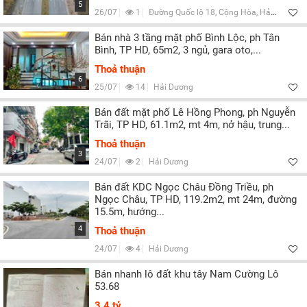
5
26/07
1
Đường Quốc lộ 18, Cộng Hòa, Hải Dương
Bán nhà 3 tầng mặt phố Bình Lộc, ph Tân
Bình, TP HD, 65m2, 3 ngủ, gara oto,...
Thoả thuận
6
25/07
14
Hải Dương
Bán đất mặt phố Lê Hồng Phong, ph Nguyễn
Trãi, TP HD, 61.1m2, mt 4m, nở hậu, trung...
Thoả thuận
3
24/07
2
Hải Dương
Bán đất KDC Ngọc Châu Đồng Triều, ph
Ngọc Châu, TP HD, 119.2m2, mt 24m, đường
15.5m, hướng...
4
Thoả thuận
24/07
4
Hải Dương
Bán nhanh lô đất khu tây Nam Cường Lô
53.68
3,4 tỷ