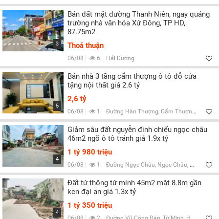
Bán đất mặt đường Thanh Niên, ngay quảng
trường nhà văn hóa Xứ Đông, TP HD,
87.75m2
3
Thoả thuận
06/08
6
Hải Dương
Bán nhà 3 tầng cẩm thượng ô tô đỗ cửa
tặng nội thất giá 2.6 tỷ
2,6 tỷ
5
06/08
1
Đường Hàn Thượng, Cẩm Thượng, Hải Dương
Giảm sâu đất nguyễn đình chiểu ngọc châu
46m2 ngõ ô tô tránh giá 1.9x tỷ
1 tỷ 980 triệu
4
06/08
1
Đường Ngọc Châu, Ngọc Châu, Hải Dương
Đất tứ thông tứ minh 45m2 mặt 8.8m gần
kcn đại an giá 1.3x tỷ
1 tỷ 350 triệu
4
06/08
2
Đường Vũ Công Đán, Tứ Minh, Hải Dương