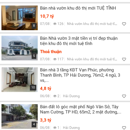
Bán nhà vườn khu đô thị mới TUỆ TĨNH
10,7 tỷ
07/08
126
Nhà vườn khu đô thị mới tuệ tĩnh, Hải Dương
8
Bán Nhà vườn 3 mặt tiền vị trí đẹp thuận
tiện khu đô thị mới tuệ tĩnh
Thoả thuận
5
07/08
117
Nhà vườn khu đô thị mới tuệ tĩnh, Hải Dương
Bán nhà 3 tầng KĐT Vạn Phúc, phường
Thanh Bình, TP Hải Dương, 76m2, 4 ngủ, 3
vs,...
10
4,8 tỷ
06/08
2
Hải Dương
Bán đất lô góc mặt phố Ngô Văn Sở, Tây
Nam Cường, TP HD, 65m2, 2 mặt đường,...
3,3 tỷ
4
06/08
1
Hải Dương