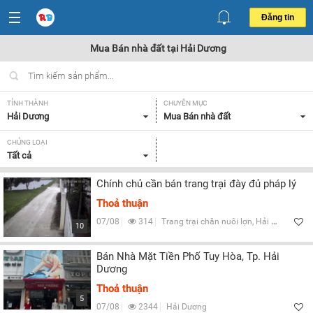
Đăng tin
Mua Bán nhà đất tại Hải Dương
TỈNH THÀNH
CHUYÊN MỤC
Hải Dương
Mua Bán nhà đất
CHỦNG LOẠI
Tất cả
Chính chủ cần bán trang trại đày đủ pháp lý
Thoả thuận
07/08
314
Trang trại chăn nuôi lợn, Hải Dương
10
Bán Nhà Mặt Tiền Phố Tuy Hòa, Tp. Hải
Dương
Thoả thuận
5
07/08
2344
Hải Dương