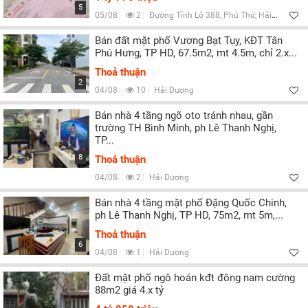
5
05/08
2
Đường Tỉnh Lộ 388, Phú Thứ, Hải Dương
Bán đất mặt phố Vương Bạt Tụy, KĐT Tân
Phú Hưng, TP HD, 67.5m2, mt 4.5m, chỉ 2.x...
Thoả thuận
2
04/08
10
Hải Dương
Bán nhà 4 tầng ngõ oto tránh nhau, gần
trường TH Bình Minh, ph Lê Thanh Nghị,
TP...
8
Thoả thuận
04/08
2
Hải Dương
Bán nhà 4 tầng mặt phố Đặng Quốc Chinh,
ph Lê Thanh Nghị, TP HD, 75m2, mt 5m,...
Thoả thuận
6
04/08
1
Hải Dương
Đất mặt phố ngô hoán kđt đông nam cường
88m2 giá 4.x tỷ