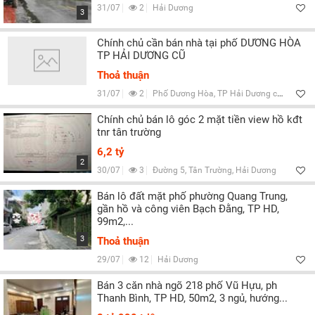
31/07
2
Hải Dương
3
Chính chủ cần bán nhà tại phố DƯƠNG HÒA
TP HẢI DƯƠNG CŨ
Thoả thuận
31/07
2
Phố Dương Hòa, TP Hải Dương cũ
Chính chủ bán lô góc 2 mặt tiền view hồ kđt
tnr tân trường
6,2 tỷ
2
30/07
3
Đường 5, Tân Trường, Hải Dương
Bán lô đất mặt phố phường Quang Trung,
gần hồ và công viên Bạch Đằng, TP HD,
99m2,...
3
Thoả thuận
29/07
12
Hải Dương
Bán 3 căn nhà ngõ 218 phố Vũ Hựu, ph
Thanh Bình, TP HD, 50m2, 3 ngủ, hướng...