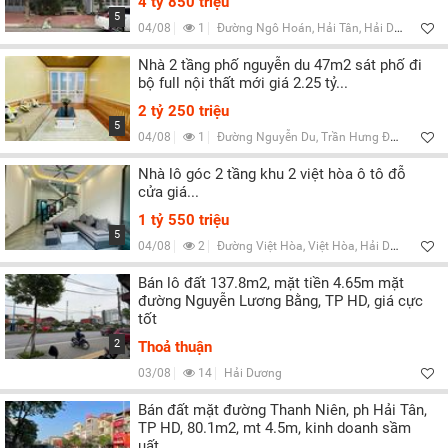
4 tỷ 850 triệu
5
04/08
1
Đường Ngô Hoán, Hải Tân, Hải Dương
Nhà 2 tầng phố nguyễn du 47m2 sát phố đi
bộ full nội thất mới giá 2.25 tỷ...
2 tỷ 250 triệu
5
04/08
1
Đường Nguyễn Du, Trần Hưng Đạo, Hải Dương
Nhà lô góc 2 tầng khu 2 việt hòa ô tô đỗ
cửa giá...
1 tỷ 550 triệu
5
04/08
2
Đường Việt Hòa, Việt Hòa, Hải Dương
Bán lô đất 137.8m2, mặt tiền 4.65m mặt
đường Nguyễn Lương Bằng, TP HD, giá cực
tốt
2
Thoả thuận
03/08
14
Hải Dương
Bán đất mặt đường Thanh Niên, ph Hải Tân,
TP HD, 80.1m2, mt 4.5m, kinh doanh sầm
uất...