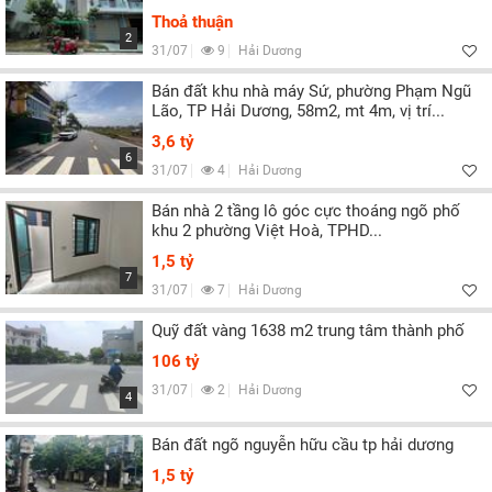
Thoả thuận
2
31/07
9
Hải Dương
Bán đất khu nhà máy Sứ, phường Phạm Ngũ
Lão, TP Hải Dương, 58m2, mt 4m, vị trí...
3,6 tỷ
6
31/07
4
Hải Dương
Bán nhà 2 tầng lô góc cực thoáng ngõ phố
khu 2 phường Việt Hoà, TPHD...
1,5 tỷ
7
31/07
7
Hải Dương
Quỹ đất vàng 1638 m2 trung tâm thành phố
106 tỷ
31/07
2
Hải Dương
4
Bán đất ngõ nguyễn hữu cầu tp hải dương
1,5 tỷ