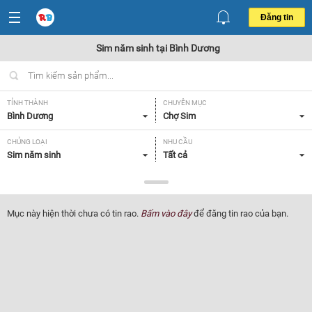
Đăng tin
Sim năm sinh tại Bình Dương
TỈNH THÀNH
CHUYÊN MỤC
Bình Dương
Chợ Sim
CHỦNG LOẠI
NHU CẦU
Sim năm sinh
Tất cả
GIÁ
Tất cả
Mục này hiện thời chưa có tin rao.
Bấm vào đây
để đăng tin rao của bạn.
Lọc