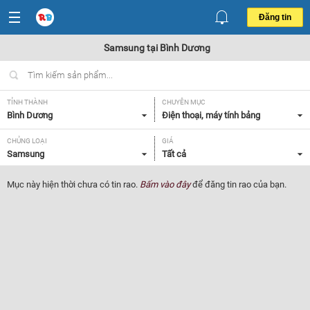
Đăng tin
Samsung tại Bình Dương
TỈNH THÀNH
CHUYÊN MỤC
Bình Dương
Điện thoại, máy tính bảng
CHỦNG LOẠI
GIÁ
Samsung
Tất cả
Mục này hiện thời chưa có tin rao.
Bấm vào đây
để đăng tin rao của bạn.