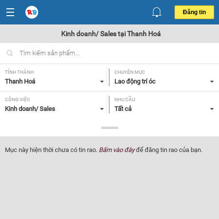
Đăng tin
Kinh doanh/ Sales tại Thanh Hoá
TỈNH THÀNH
CHUYÊN MỤC
Thanh Hoá
Lao động trí óc
CÔNG VIỆC
NHU CẦU
Kinh doanh/ Sales
Tất cả
LOẠI HÌNH
Tất cả
Mục này hiện thời chưa có tin rao.
Bấm vào đây
để đăng tin rao của bạn.
Lọc