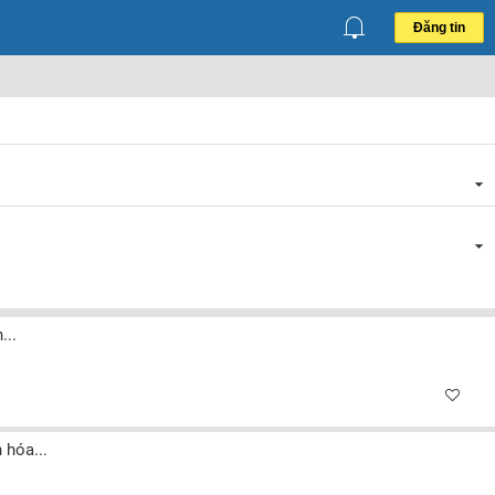
Đăng tin
...
 hóa...