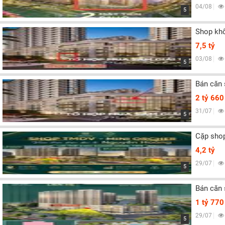
04/08
5
Shop khố
7,5 tỷ
03/08
5
Bán căn 
2 tỷ 660 
31/07
5
Cặp shop
4,2 tỷ
29/07
5
Bán căn 
1 tỷ 770 
29/07
5