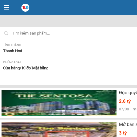
TỈNH THÀNH
Thanh Hoá
CHỦNG LOẠI
Cửa hàng/ Ki ốt/ Mặt bằng
MỨC GIÁ
Tất cả
Độc quyề
HƯỚNG
2,6 tỷ
Tất cả
07/08
5
Mở bán s
3 tỷ