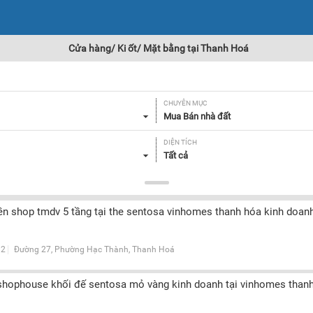
Cửa hàng/ Ki ốt/ Mặt bằng tại Thanh Hoá
CHUYÊN MỤC
Mua Bán nhà đất
DIỆN TÍCH
Tất cả
MẶT TIỀN
Tất cả
n shop tmdv 5 tầng tại the sentosa vinhomes thanh hóa kinh doanh
GIẤY TỜ PHÁP LÝ
Tất cả
2
Đường 27, Phường Hạc Thành, Thanh Hoá
Lọc
hophouse khối đế sentosa mỏ vàng kinh doanh tại vinhomes thanh