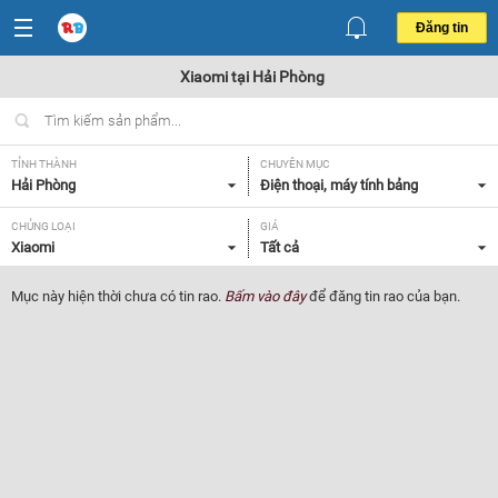
Đăng tin
Xiaomi tại Hải Phòng
TỈNH THÀNH
CHUYÊN MỤC
Hải Phòng
Điện thoại, máy tính bảng
CHỦNG LOẠI
GIÁ
Xiaomi
Tất cả
Mục này hiện thời chưa có tin rao.
Bấm vào đây
để đăng tin rao của bạn.