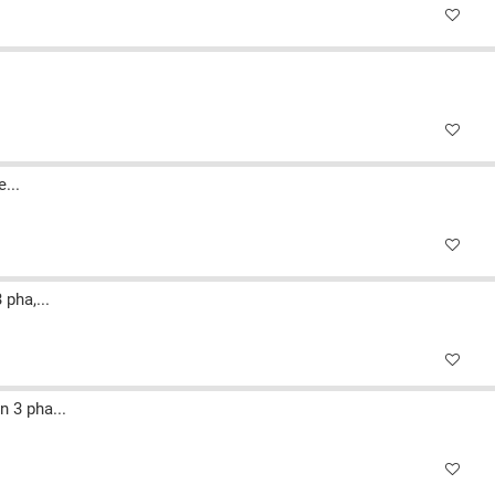
...
pha,...
 3 pha...