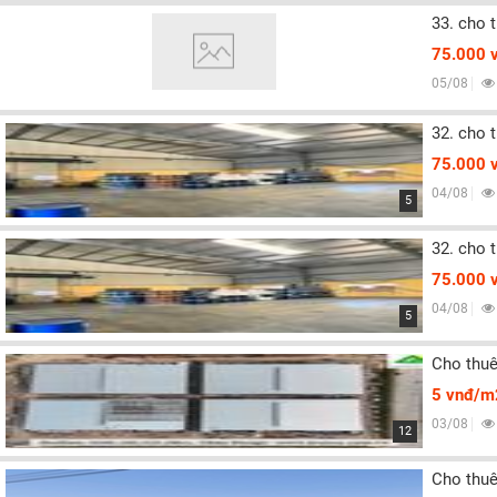
33. cho 
75.000 
05/08
32. cho 
75.000 
04/08
5
32. cho 
75.000 
04/08
5
Cho thuê
5 vnđ/m
03/08
12
Cho thuê