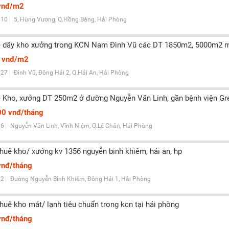
vnđ/m2
10
5, Hùng Vương, Q.Hồng Bàng, Hải Phòng
 dãy kho xưởng trong KCN Nam Đình Vũ các DT 1850m2, 5000m2 mới
 vnđ/m2
27
Đình Vũ, Đông Hải 2, Q.Hải An, Hải Phòng
 Kho, xưởng DT 250m2 ở đường Nguyễn Văn Linh, gần bệnh viện Gree
00 vnđ/tháng
6
Nguyễn Văn Linh, Vĩnh Niệm, Q.Lê Chân, Hải Phòng
thuê kho/ xưởng kv 1356 nguyễn binh khiêm, hải an, hp
vnđ/tháng
2
Đường Nguyễn Bỉnh Khiêm, Đông Hải 1, Hải Phòng
thuê kho mát/ lạnh tiêu chuẩn trong kcn tại hải phòng
vnđ/tháng