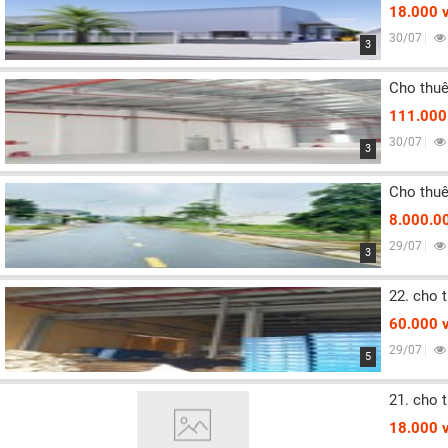
18.000 
30/07
3
Cho thuê
111.000
30/07
3
Cho thuê
8.000.0
29/07
3
22. cho 
60.000 
29/07
5
21. cho 
18.000 