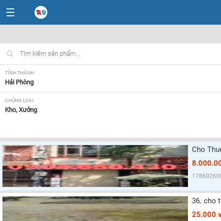
TỈNH THÀNH
Hải Phòng
CHỦNG LOẠI
Kho, Xưởng
DIỆN TÍCH
Tất cả
Cho Thu
8.000.0
17860260
36. cho 
25.000 