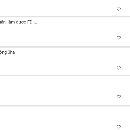
n, làm được FDI...
rộng 3ha