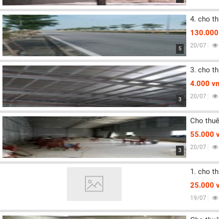
4. cho th
130.000
20/07
5
3. cho t
4.000 v
20/07
3
Cho thuê
55.000 
20/07
3
1. cho th
25.000 
19/07