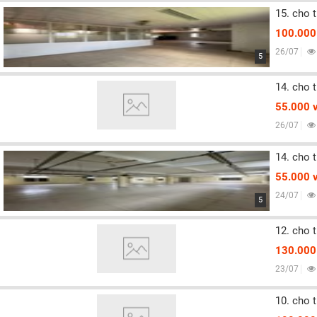
15. cho 
100.000
26/07
5
14. cho 
55.000 
26/07
14. cho 
55.000 
24/07
5
12. cho 
130.000
23/07
10. cho 