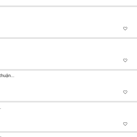
huận...
.