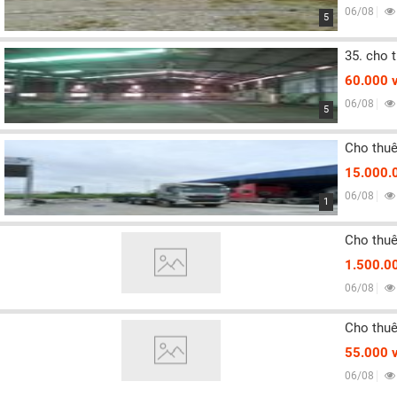
06/08
5
35. cho 
60.000 
06/08
5
Cho thuê
15.000.
06/08
1
Cho thuê
1.500.0
06/08
Cho thuê
55.000 
06/08