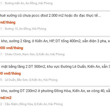
1
Đường kiến An, An Đồng, Hải Phòng
thuê xưởng cũ chưa pccc dtsd 2.000 m2 hoặc đo đạc thực tế...
vnđ/tháng
1
Đường 10, An Đồng, Hải Phòng
 kho, xưởng 2 tầng, ở Kiến An, HP, DT tổng 400m2, sẵn điện 3 pha, xe
000 vnđ/tháng
7
Chiêu Chinh, Nam Sơn, Q.Kiến An, Hải Phòng
 mặt bằng tầng 2 DT 500m2, khu vực Đường Lê Duẩn, Kiến An, sẵn 3 
00 vnđ/tháng
5
Lê Duẩn, Bắc Sơn, Q.Kiến An, Hải Phòng
 kho, xưởng DT 230m2 ở phường Đồng Hòa, Kiến An, xe công 40, sẵn
vnđ/m2
2
Cầu Niệm, Đồng Hòa, Q.Kiến An, Hải Phòng