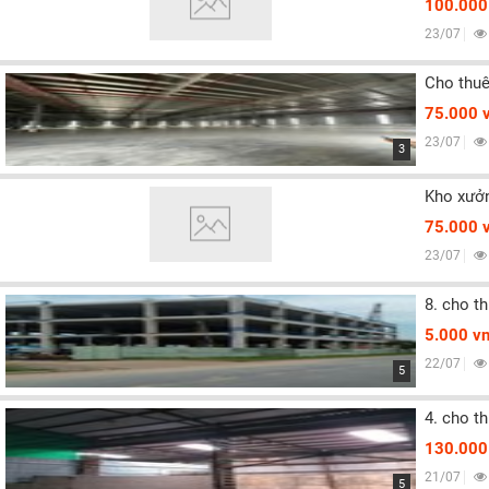
100.000
23/07
Cho thuê
75.000 
23/07
3
Kho xưởn
75.000 
23/07
8. cho t
5.000 v
22/07
5
4. cho t
130.000
21/07
5