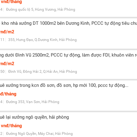
 vnđ/tháng
4
Đường quốc lộ 5, Hùng Vương, Hải Phòng
 kho nhà xưởng DT 1000m2 bên Dương Kinh, PCCC tự động tiêu chuẩ
vnđ/m2
11
355, Hưng Đạo, Q.Dương Kinh, Hải Phòng
g dưới Đình Vũ 2500m2, PCCC tự động, làm được FDI, khuôn viên 
vnđ/m2
50
Đình Vũ, Đông Hải 2, Q.Hải An, Hải Phòng
huê xưởng trong kcn đồ sơn, đồ sơn, hp mới 100, pccc tự động...
nđ/tháng
4
Đường 353, Vạn Sơn, Hải Phòng
huê lại xưởng ngô quyền, hải phòng
 vnđ/tháng
2
Đường Ngô Quyền, Máy Chai, Hải Phòng